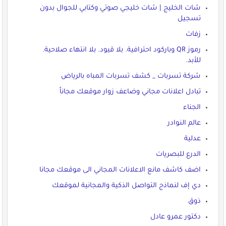
شات الخليج | شات خليجي صوتي وكتابي للجوال بدون
تسجيل
زفات
رموز QR وباركود احترافية. بلا قيود. بلا انتهاء صلاحية.
للأبد.
شركة تسربات _ كشف تسربات المباه بالرياض
تبادل اعلانات مجاني وضاعف زوار موقعك مجاناً
الجناء
عالم النوادر
عدلية
الدرع للبصريات
اضف كاشف مانع الاعلانات المجاني الى موقعك مجانا
دي إف لنماذج التواصل الذكية والمجانية لموقعك
ذوق
دكتور عمرو عادل