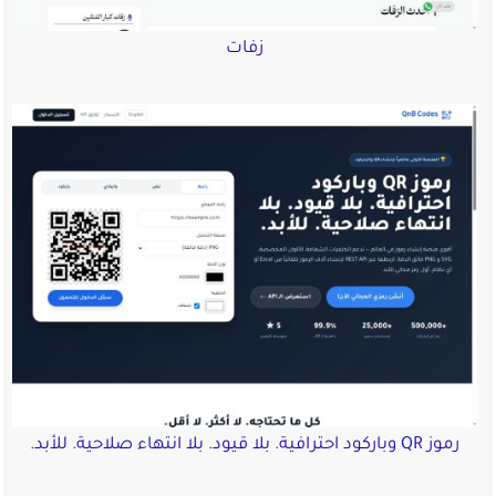
زفات
رموز QR وباركود احترافية. بلا قيود. بلا انتهاء صلاحية. للأبد.