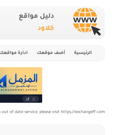
دليل مواقع
كلاود
الرئيسية
أضف موقعك
ادارة مواقعك
n out of date service, please visit https://exchangeff.com/