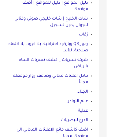
دليل المواقع | دليل للمواقع | أضف
موقعك
شات الخليج | شات خليجي صوتي وكتابي
للجوال بدون تسجيل
زفات
رموز QR وباركود احترافية. بلا قيود. بلا انتهاء
صلاحية. للأبد.
شركة تسربات _ كشف تسربات المباه
بالرياض
تبادل اعلانات مجاني وضاعف زوار موقعك
مجاناً
الجناء
عالم النوادر
عدلية
الدرع للبصريات
اضف كاشف مانع الاعلانات المجاني الى
موقعك مجانا