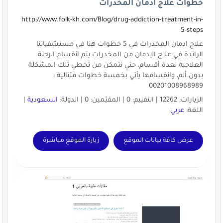
خطوات علاج ادمان المخدرات
http://www.folk-kh.com/Blog/drug-addiction-treatment-in-
5-steps
علاج ادمان المخدرات في 5 خطوات هنا في مستشفياتنا
الرائدة في علاج الإدمان من المخدرات يتم انقسام الرحلة
العلاجية لعدة أقسام، حتي نتمكن من تخطي تلك المشكلة
بدون اًلم، وانقسامها يأتي بخمسة خطوات متتالية :
00201008968989
الزيارات: 12262 | التقييم: 0 | المقيّمين: 0 | الدولة:
السعودية
|
اللغة:
عربي
عرض كافة بيانات الموقع
زيارة الموقع مباشرة