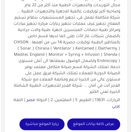
مجال التوريدات والتجهيزات الطبية منذ أكثر من 22 عام
وصاحبة أكبر تويكيلات عالمية للاجهزة والتجهيزات الطبية ...
شركة متكاملة تعمل فى: تجهيز المستشفيات بنظام تسليم
المفتاح تجهيز غرف عمليات تجهيز رعايات مركزة تجهيز عيادات
ومراكز طبية حضانات المبتسرين اجهزة طبية والات جراحية
بالضمان شبكات غاز اثاث طبي كما لديها قسم خاص
بالمناظير الطبية توكيلات حصرية 14 س من أهمها : CHISON
( Sonar ) Chirana ( Ventilator ) Kentamed ( Diathermy )
Meditec England ( Monitor + Syring + Infusion ) Shenda (
Endoscopy ) ولضمان الوصول بعملائها الى أعلى مستوى
خدمة: تمتلك الشركة قسم صيانة متكامل معتمد يوفر
الصيانة الدورية للعملاء تمتلك الشركة فريق عمل على
مستوى عالي من الخبرة لدعم ومتابعة العملاء مع شركة
الفجر أنت في أمان ... شركة الفجر للتجهيزات الطبية الشاملة
الخبرة تعني الكثير
الزيارات: 13631 | التقييم: 5 | المقيّمين: 2 | الدولة:
مصر
| اللغة:
عربي
عرض كافة بيانات الموقع
زيارة الموقع مباشرة