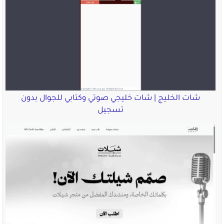
شات الخليج | شات خليجي صوتي وكتابي للجوال بدون
تسجيل