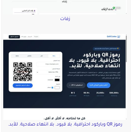
زفات
رموز QR وباركود احترافية. بلا قيود. بلا انتهاء صلاحية. للأبد.