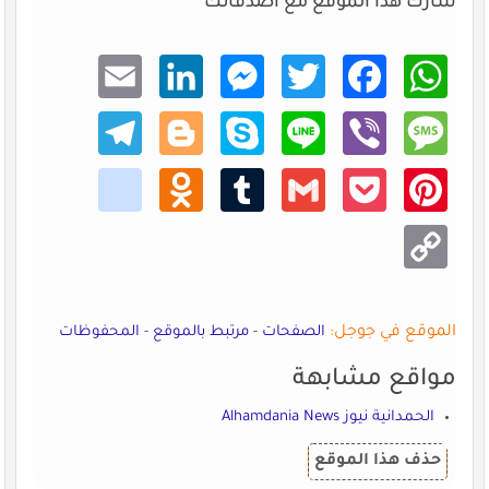
شارك هذا الموقع مع اصدقائك
Email
Linke
Mess
Twitt
Faceb
What
dIn
enger
er
ook
sApp
Teleg
Blogg
Skype
Line
Viber
Mess
ram
er
age
kik
Odno
Tumb
Gmail
Pocke
Pinte
klass
lr
t
rest
niki
Copy
Link
الموقع في جوجل:
الصفحات
-
مرتبط بالموقع
-
المحفوظات
مواقع مشابهة
الحمدانية نيوز Alhamdania News
حذف هذا الموقع