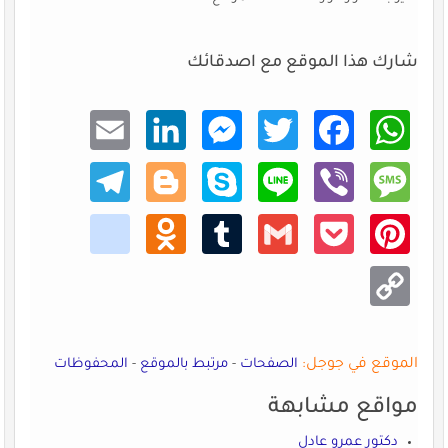
شارك هذا الموقع مع اصدقائك
Email
Linke
Mess
Twitt
Faceb
What
dIn
enger
er
ook
sApp
Teleg
Blogg
Skype
Line
Viber
Mess
ram
er
age
kik
Odno
Tumb
Gmail
Pocke
Pinte
klass
lr
t
rest
niki
Copy
Link
الموقع في جوجل:
الصفحات
-
مرتبط بالموقع
-
المحفوظات
مواقع مشابهة
دكتور عمرو عادل