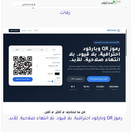
زفات
رموز QR وباركود احترافية. بلا قيود. بلا انتهاء صلاحية. للأبد.