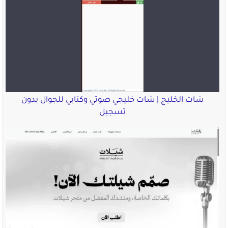
شات الخليج | شات خليجي صوتي وكتابي للجوال بدون
تسجيل