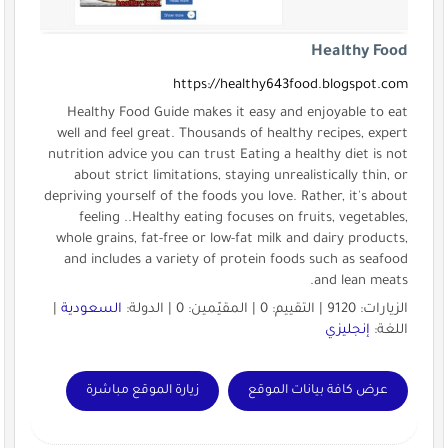
Healthy Food
https://healthy643food.blogspot.com
Healthy Food Guide makes it easy and enjoyable to eat
well and feel great. Thousands of healthy recipes, expert
nutrition advice you can trust Eating a healthy diet is not
about strict limitations, staying unrealistically thin, or
depriving yourself of the foods you love. Rather, it's about
feeling ..Healthy eating focuses on fruits, vegetables,
whole grains, fat-free or low-fat milk and dairy products,
and includes a variety of protein foods such as seafood
and lean meats.
الزيارات: 9120 | التقييم: 0 | المقيّمين: 0 | الدولة:
السعودية
|
اللغة:
إنجليزي
عرض كافة بيانات الموقع
زيارة الموقع مباشرة