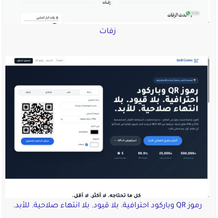
زفات
رموز QR وباركود احترافية. بلا قيود. بلا انتهاء صلاحية. للأبد.