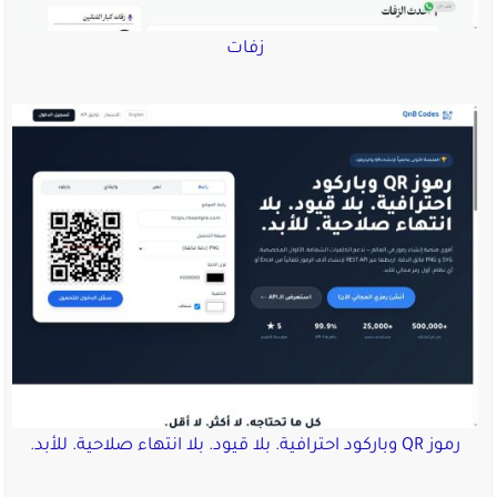
زفات
رموز QR وباركود احترافية. بلا قيود. بلا انتهاء صلاحية. للأبد.