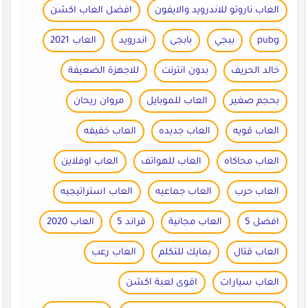
العاب ناروتو للاندرويد والايفون
افضل العاب اكشن
pubg
ببجي
بابجى
اندرويد
العاب 2021
خالد الحريف
بدون انترنت
للاجهزة الضعيفة
بحجم صغير
العاب للموبايل
مروان ريحان
العاب قويه
العاب جديده
العاب خفيفه
العاب محاكاه
العاب للهواتف
العاب اوفلاين
العاب حرب
العاب جماعيه
العاب استراتيجيه
افضل 5
العاب مجانية
قراند 5
العاب 2020
العاب قتال
بمايك للتكلم
العاب رعب
العاب سيارات
اقوى لعبة اكشن