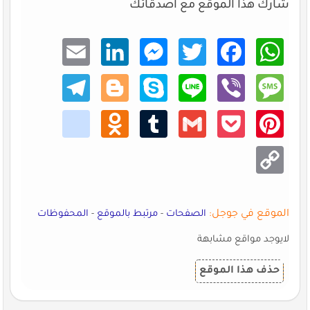
شارك هذا الموقع مع اصدقائك
Email
Linke
Mess
Twitt
Faceb
What
dIn
enger
er
ook
sApp
Teleg
Blogg
Skype
Line
Viber
Mess
ram
er
age
kik
Odno
Tumb
Gmail
Pocke
Pinte
klass
lr
t
rest
niki
Copy
Link
الموقع في جوجل:
الصفحات
-
مرتبط بالموقع
-
المحفوظات
لايوجد مواقع مشابهة
حذف هذا الموقع