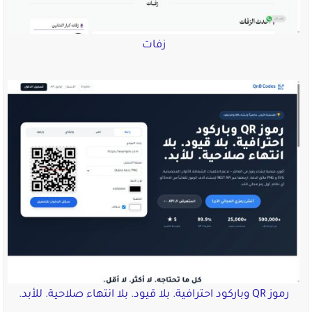
زفات
رموز QR وباركود احترافية. بلا قيود. بلا انتهاء صلاحية. للأبد.