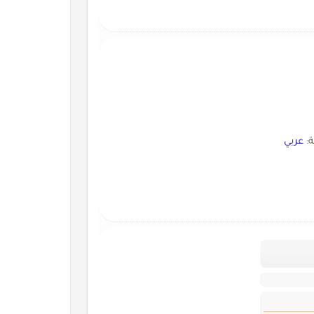
ة:
عربي