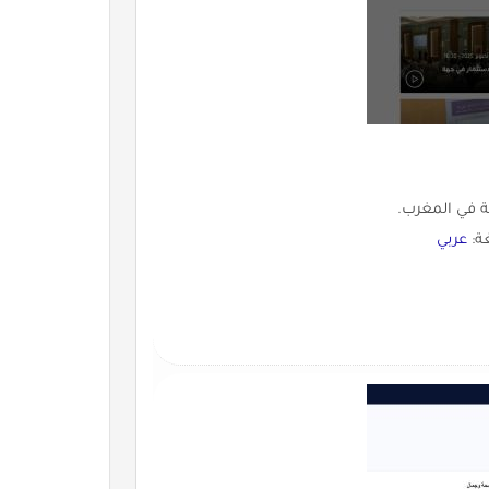
ة في المغرب.
غة:
عربي