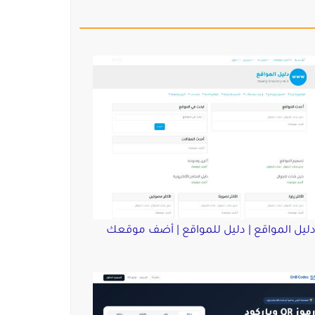
ليل المواقع | دليل للمواقع | أضف موقعك