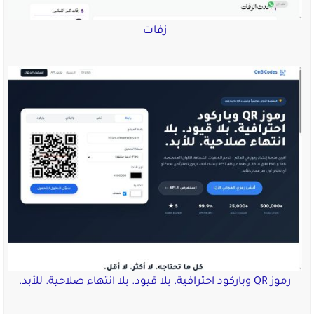
زفات
رموز QR وباركود احترافية. بلا قيود. بلا انتهاء صلاحية. للأبد.