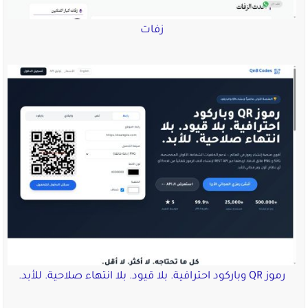
زفات
رموز QR وباركود احترافية. بلا قيود. بلا انتهاء صلاحية. للأبد.