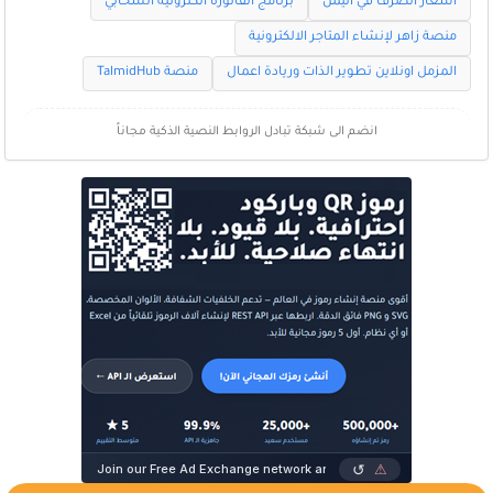
اسعار الصرف في اليمن
برنامج الفاتورة الكترونية السحابي
منصة زاهر لإنشاء المتاجر الالكترونية
المزمل اونلاين تطوير الذات وريادة اعمال
منصة TalmidHub
انضم الى شبكة تبادل الروابط النصية الذكية مجاناً