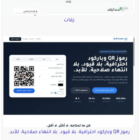
زفات
رموز QR وباركود احترافية. بلا قيود. بلا انتهاء صلاحية. للأبد.