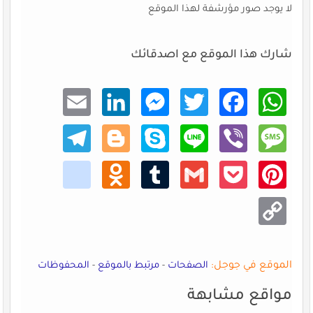
لا يوجد صور مؤرشفة لهذا الموقع
شارك هذا الموقع مع اصدقائك
Email
Linke
Mess
Twitt
Faceb
What
dIn
enger
er
ook
sApp
Teleg
Blogg
Skype
Line
Viber
Mess
ram
er
age
kik
Odno
Tumb
Gmail
Pocke
Pinte
klass
lr
t
rest
niki
Copy
Link
الموقع في جوجل:
الصفحات
-
مرتبط بالموقع
-
المحفوظات
مواقع مشابهة