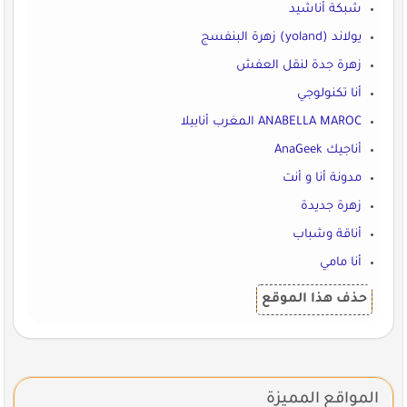
شبكة أناشيد
يولاند (yoland) زهرة البنفسج
زهرة جدة لنقل العفش
أنا تكنولوجي
ANABELLA MAROC المغرب أنابيلا
أناجيك AnaGeek‎‎
مدونة أنا و أنت
زهرة جديدة
أناقة وشباب
أنا مامي
حذف هذا الموقع
المواقع المميزة