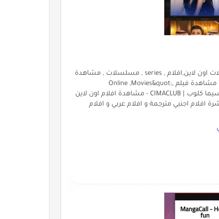
شاهد كلوب, افلام,فيلم,مسلسلات,مسلسل,جديد,افلام,مسلسلات اون لاين,افلام , series , مسلسلات , مشاهدة
, فيلم , مباشر , اون لاين , مسلسل , حلقة , اجنبي , عربي , تحميل , مشاهدة فيلم ,Online ,Movies&quot;
/&gt;&lt;meta name=&quot;description&quot; content=&quot;سيما كلوب | CIMACLUB - مشاهدة افلام اون لاين
افلام اجنبي مترجمة و افلام عربي و افلام