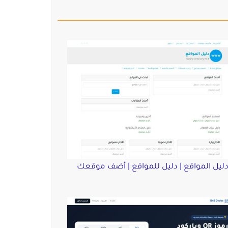
ليل المواقع | دليل للمواقع | أضف موقعك