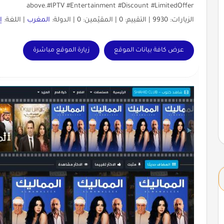
above.#IPTV #Entertainment #Discount #LimitedOffer
الزيارات: 9930 | التقييم: 0 | المقيّمين: 0 | الدولة:
المغرب
| اللغة:
إ
عرض كافة بيانات الموقع
زيارة الموقع مباشرة