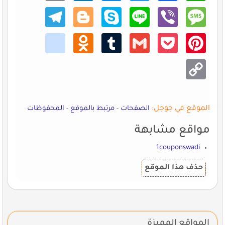
Teleg
Blogg
Skype
Line
Viber
Mess
ram
er
age
kik
Odno
Tumb
Gmail
Pocke
Pinte
klass
lr
t
rest
niki
Copy
Link
الموقع في جوجل:
الصفحات
-
مرتبط بالموقع
-
المحفوظات
مواقع مشابهة
1couponswadi
حذف هذا الموقع
المواقع المميزة