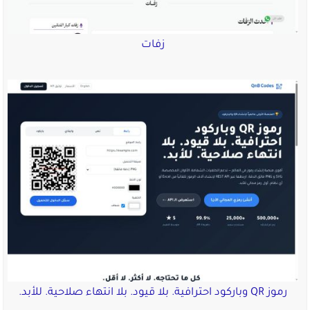
زفات
رموز QR وباركود احترافية. بلا قيود. بلا انتهاء صلاحية. للأبد.