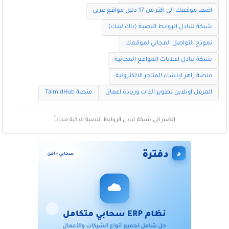
اضف موقعك الى اكثر من 17 دليل مواقع عربي
شبكة لتبادل الروابط النصية (باك لينك)
نموذج التواصل المجاني لموقعك
شبكة تبادل اعلانات المواقع المجانية
منصة زاهر لإنشاء المتاجر الالكترونية
المزمل اونلاين تطوير الذات وريادة اعمال
منصة TalmidHub
انضم الى شبكة تبادل الروابط النصية الذكية مجاناً