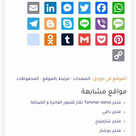
Email
Linke
Mess
Twitt
Faceb
What
dIn
enger
er
ook
sApp
Teleg
Blogg
Skype
Line
Viber
Mess
ram
er
age
kik
Odno
Tumb
Gmail
Pocke
Pinte
klass
lr
t
rest
niki
Copy
Link
الموقع في جوجل:
الصفحات
-
مرتبط بالموقع
-
المحفوظات
مواقع مشابهة
متجر Tammar-dates تمّار للتمور الفاخرة و الضيافة
متجر دافي
متجر شارمينج
متجر دوشاز