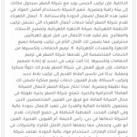
الداخلية، فإن تركيب الجبس بورد مع شركة الصقر سيحول مكانك
إلى بيئة راقية وعصرية. تتميز الشركة باستخدام أفضل المواد في
تنفيذ هذه الأعمال لضمان الجودة والاستدامة. 5. أعمال الكهرباء
تقدم شركة الصقر أيضًا خدمات أعمال الكهرباء التي تشمل تركيب
الأنظمة الكهربائية، صيانة الأجهزة الكهربائية، وتصليح الأسلاك
والمفاتيح. يتم تنفيذ هذه الأعمال من قبل فريق كهربائيين
محترفين، مما يضمن لك الأمان التام في تركيب وصيانة جميع
الأجهزة والمعدات الكهربائية. 6. ترميم الحمامات وتكسيرها من
الخدمات المتخصصة التي تقدمها شركة الصقر هي ترميم
الحمامات وتكسيرها. إذا كنت ترغب في تجديد أو إعادة تصميم
حمامك، فإن فريق العمل في شركة الصقر يقدم لك حلولًا مبتكرة
وعملية. بدءًا من تكسير البلاط القديم إلى تركيب بلاط جديد
وتركيب السباكة، يقدم الفنيون خدمات ترميم مبتكرة تضمن لك
بيئة نظيفة وعصرية. لماذا تختار شركة الصقر لأعمال الصيانة
العامة؟ الاحترافية والخبرة: تتمتع شركة الصقر بخبرة طويلة في
مجال الصيانة العامة، مع فريق من الفنيين المتخصصين الذين
يتمتعون بالكفاءة العالية والقدرة على تنفيذ الأعمال بجودة عالية
وفي الوقت المحدد. التغطية الشاملة في جميع الإمارات: تقدم
الشركة خدماتها في دبي، رأس الخيمة، أم القيوين، الفجيرة، العين،
أبو ظبي، وعجمان، مما يجعلها الخيار الأمثل للأفراد والشركات في
جميع أنحاء الإمارات. استخدام مواد عالية الجودة: تعتمد شركة