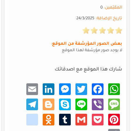
المقيّمين:
0
تاريخ الإضافة:
24/3/2025
بعض الصور المؤرشفة من الموقع
:
لا يوجد صور مؤرشفة لهذا الموقع
شارك هذا الموقع مع اصدقائك
Email
Linke
Mess
Twitt
Faceb
What
dIn
enger
er
ook
sApp
Teleg
Blogg
Skype
Line
Viber
Mess
ram
er
age
kik
Odno
Tumb
Gmail
Pocke
Pinte
klass
lr
t
rest
niki