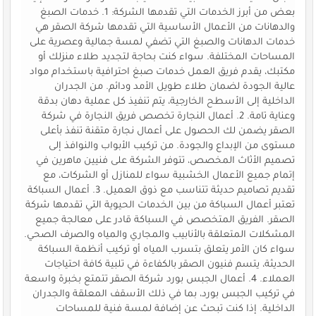
بعض من أبرز الخدمات التي تقدمها الشركة: 1. خدمات الصبغ
والدهانات من الأعمال الأساسية التي تقدمها شركة الصقر هي
خدمات الدهانات والصبغ التي تضفي لمسة جمالية وعصرية على
المساحات المختلفة. سواء كنت بحاجة لتجديد طلاء منزلك أو
مكتبك، يقدم فريق العمل خدمات صبغ احترافية باستخدام مواد
عالية الجودة لضمان طلاء طويل الأمد ودائم. من الجدران
الداخلية إلى الأسطح الخارجية، يتم تنفيذ كل عملية دهان بدقة
وعناية تامة. 2. أعمال النجارة تخصص فريق النجارة في شركة
الصقر يضمن لك الحصول على أعمال نجارة متقنة تنفذ بأعلى
مستوى من الإبداع والجودة. من تركيب الأبواب والنوافذ إلى
تصميم الأثاث المخصص، تتوفر الشركة على فنيين ماهرين في
إتمام جميع الأعمال الخشبية سواء للمنازل أو الشركات، مع
تقديم تصاميم حديثة تتناسب مع ذوق العميل. 3. أعمال السباكة
تعتبر أعمال السباكة من بين الخدمات الحيوية التي تقدمها شركة
الصقر. الفريق المتخصص في السباكة قادر على معالجة جميع
المشكلات المتعلقة بالأنابيب والمجاري والمياه والصرف الصحي.
سواء كان الأمر يتعلق بتسرب المياه أو تركيب أنظمة السباكة
الحديثة، يتسم فنيون الصقر بالكفاءة في تلبية كافة احتياجات
العملاء. 4. أعمال الجبس بورد شركة الصقر تتمتع بخبرة واسعة
في تركيب الجبس بورد، بما في ذلك الأسقف المعلقة والجدران
الداخلية. إذا كنت تبحث عن إضافة لمسة فنية للمساحات