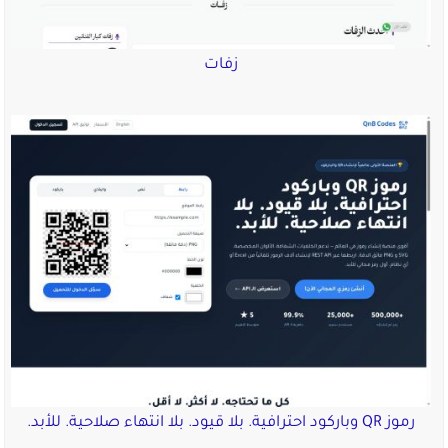
زفات
رموز QR وباركود احترافية. بلا قيود. بلا انتهاء صلاحية. للأبد.