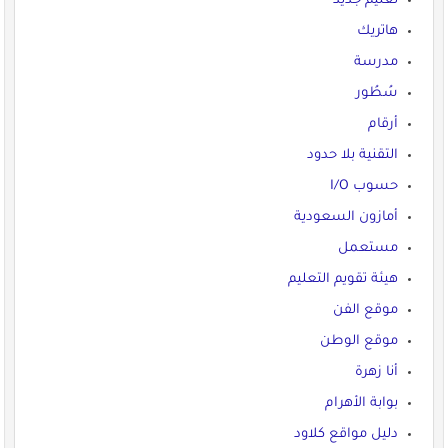
تعليم جديد
هاتريك
مدرسة
سُطُور
أرقام
التقنية بلا حدود
حسوب I/O
أمازون السعودية
مستعمل
هيئة تقويم التعليم
موقع الفن
موقع الوطن
أنا زهرة
بوابة الأهرام
دليل مواقع كلاود