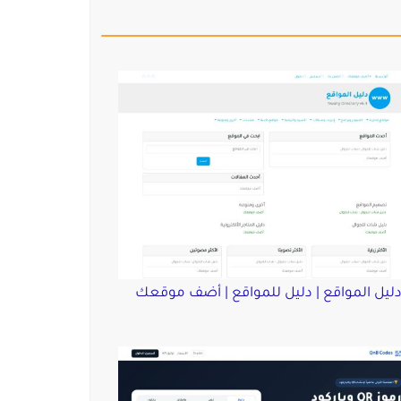
ليل المواقع | دليل للمواقع | أضف موقعك