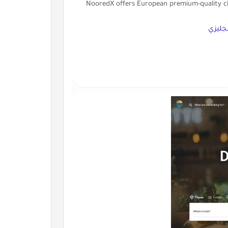
NooredX offers European premium-quality clo
نجليزي