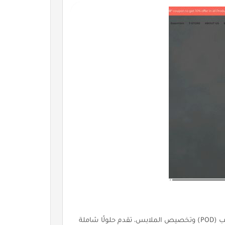
تيشاك (Tshack): منصة مصرية رائدة في مجال الطباعة عند الطلب (POD) وتخصيص الملابس، تقدم حلولًا شاملة