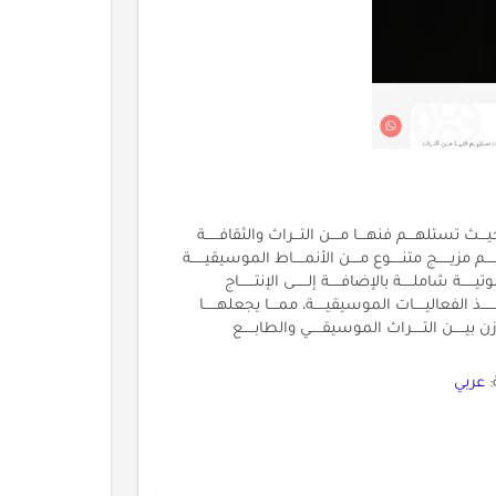
ــث تستلهــــم فنهــــا مــــن التـــراث والثقافــــــة
ــم مزيــــــج متنـــــوع مــــن الأنمـــــاط الموسيقيــــــة
ـــــالة والحداثــــــة. تقـــــدم VOZ خدمــــــات صوتيــــــة شاملـــــة بالإضافـــــة إلــــــى الإنتـــــــاج
ـــذ الفعاليـــــات الموسيقيـــــة، ممــــا يجعلهــــــا
ـوق. تسعــــى VOZ إلــــى خلـــــق تـــــوازن بيـــــن التـــــراث الموسيقـــــي والطابـــــع
:
عربي