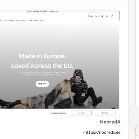
NooredX
https://nooredx.ee/