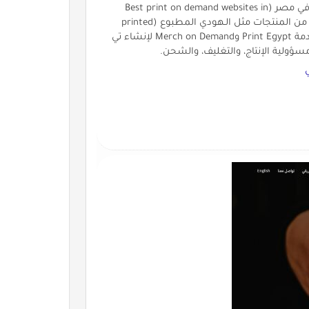
للتجارة الإلكترونية. كواحدة من أفضل مواقع الطباعة عند الطلب في مصر (Best print on demand websites in
egypt)، تتيح تيشاك للمستخدمين تصميم وبيع مجموعة واسعة من المنتجات مثل الـهودي المطبوع (printed
hoodie) والملابس المطبوعة (printed clothing). توفر تيشاك خدمة Print Egypt وMerch on Demand لإنشاء تي