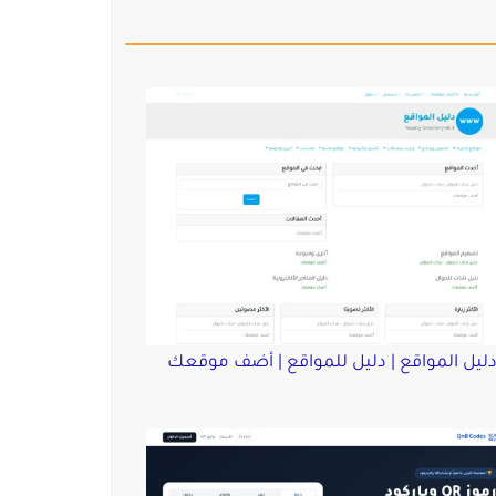
ليل المواقع | دليل للمواقع | أضف موقعك