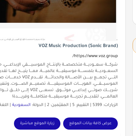
VOZ Music Production (Sonic Brand)
https://www.voz.group/
شركــــة سعـــوديــــة متخصصـــة بالإنتــــاج الموسيــــــقي الإبداعـــــي، حيــ
السعـــوديــــة بلمســـــة موسيقيـــــة عالميـــــة، ممــــا يتيــــح لهــــا تقديـــ
التـــــي تجمــــع بيــــــن الأصـ
الموسيــــقــــي، الهويــــــات الموسيقيـــــــة، تصميـــــم الصــــــوت، وتنفيــــ
شريـــــك صوتـــــي إبداعـــــي موثــــ
العالمـــــي، لتقديـــــم تجربـــــة موسيقيـــــة متكاملـــــة وفريــــــدة!
الزيارات: 5399 | التقييم: 5 | المقيّمين: 2 | الدولة:
السعودية
| اللغة
عرض كافة بيانات الموقع
زيارة الموقع مباشرة