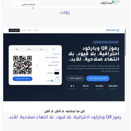
زفات
رموز QR وباركود احترافية. بلا قيود. بلا انتهاء صلاحية. للأبد.