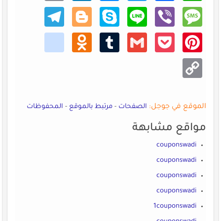
Teleg
Blogg
Skype
Line
Viber
Mess
ram
er
age
kik
Odno
Tumb
Gmail
Pocke
Pinte
klass
lr
t
rest
niki
Copy
Link
الموقع في جوجل:
الصفحات
-
مرتبط بالموقع
-
المحفوظات
مواقع مشابهة
couponswadi
couponswadi
couponswadi
couponswadi
1couponswadi