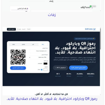
زفات
رموز QR وباركود احترافية. بلا قيود. بلا انتهاء صلاحية. للأبد.