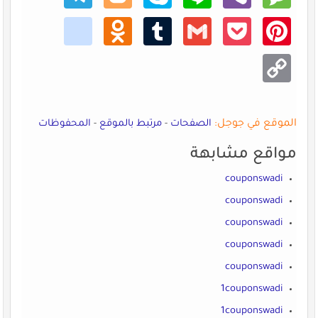
kik
Odno
Tumb
Gmail
Pocke
Pinte
klass
lr
t
rest
niki
Copy
Link
الموقع في جوجل:
الصفحات
-
مرتبط بالموقع
-
المحفوظات
مواقع مشابهة
couponswadi
couponswadi
couponswadi
couponswadi
couponswadi
1couponswadi
1couponswadi