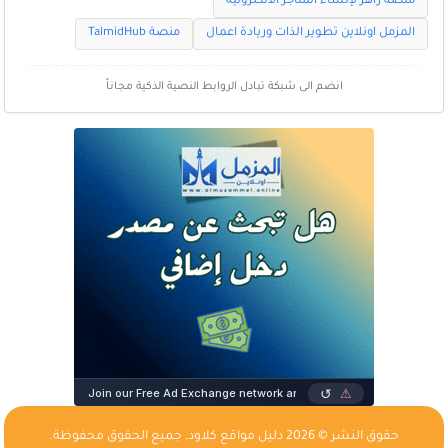
منصة زاهر لإنشاء المتاجر الالكترونية
المزمل اونلاين تطوير الذات وريادة اعمال
منصة TalmidHub
انضم الى شبكة تبادل الروابط النصية الذكية مجاناً
حقوق النشر © 2026
دليل مواقع كلاود
, جميع الحقوق محفوظة.